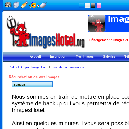
Hébergement d'images et ph
Accueil
Inscription
Mes Images
Galeries
Té
Aide et Support ImagesHotel
>
Base de connaissances
Récupération de vos images
Solution
Nous sommes en train de mettre en place po
système de backup qui vous permettra de ré
ImagesHotel.
Ainsi en quelques minutes il vous sera possib