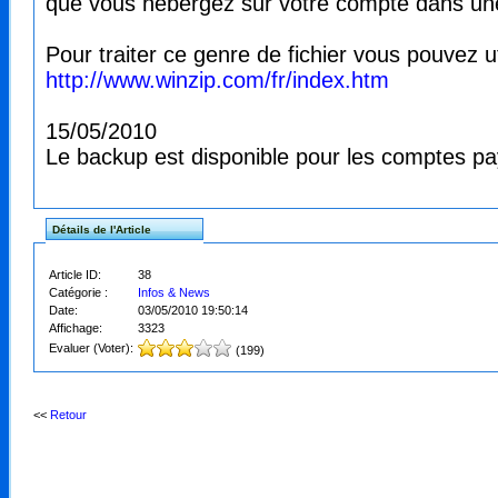
que vous hébergez sur votre compte dans une 
Pour traiter ce genre de fichier vous pouvez util
http://www.winzip.com/fr/index.htm
15/05/2010
Le backup est disponible pour les comptes paya
Détails de l'Article
Article ID:
38
Catégorie :
Infos & News
Date:
03/05/2010 19:50:14
Affichage:
3323
Evaluer (Voter):
(199)
<<
Retour